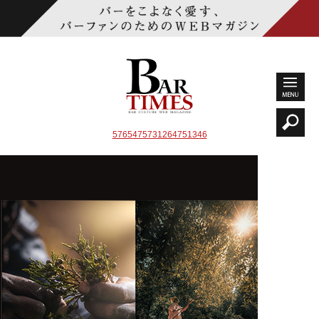
5765475731264751346