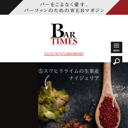
21131767471380380587