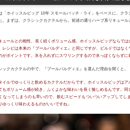
は「ホイッスルピッグ 10年 スモールバッチ・ライ」をベースに、ク
た。まずは、クラシックカクテルから。前述の通りハーブ系リキュール
キュールとの相性、長く続くボリューム感、ホイッスルピッグならでは
。レシピは本来の『ブールバルディエ』と同じですが、ビルドではなく
のがポイントです。氷を入れずにスワリングするので水っぽくならずに
シックカクテルの中で、『ブールバルディエ』を選んだ理由を聞くと。
タイルでゆっくりと飲めるカクテルだからです。ホイッスルピッグはア
てもボリューム感が続き、ふくよかな味わいを長く愉しめるんです。同
くなってしまうのも早いので、飲むスピードもついついアップしてし
りゆっくり味わえるものがいいですね」