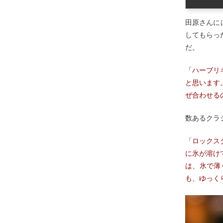
田原さんに
してもらっ
だ。
「ハーブリ
と思います
ぜ合わせる
数あるクラ
「ロックス
に氷が溶け
は、氷で薄
も、ゆっく