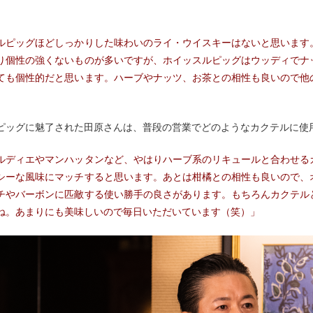
ルピッグほどしっかりした味わいのライ・ウイスキーはないと思います
り個性の強くないものが多いですが、ホイッスルピッグはウッディでナ
ても個性的だと思います。ハーブやナッツ、お茶との相性も良いので他
ピッグに魅了された田原さんは、普段の営業でどのようなカクテルに使
ルディエやマンハッタンなど、やはりハーブ系のリキュールと合わせる
シーな風味にマッチすると思います。あとは柑橘との相性も良いので、
チやバーボンに匹敵する使い勝手の良さがあります。もちろんカクテル
ね。あまりにも美味しいので毎日いただいています（笑）」