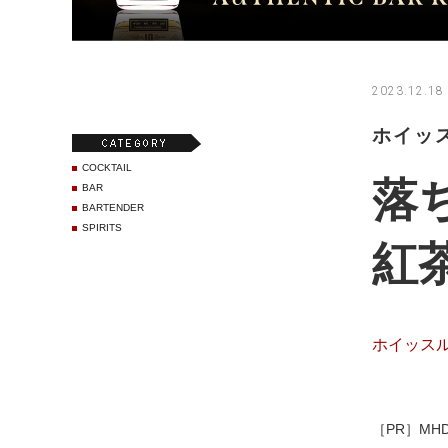
2023.12.18
ホイッス
COCKTAIL
落
BAR
BARTENDER
SPIRITS
紅
ホイッスルピ
［PR］MH