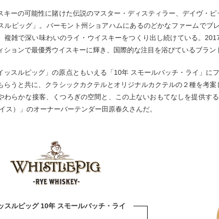
スキーの可能性に賭けた伝説のマスター・ディスティラー、デイヴ・ピ
スルピッグ」。バーモント州ショアハムにあるのどかなファームでブレ
、複雑で深い味わいのライ・ウイスキーをつくり出し続けている。201
ィションで最優秀ウイスキーに輝き、国際的な注目を浴びているブラン
イッスルピッグ」の原点ともいえる「10年 スモールバッチ・ライ」に
もらうと共に、クラシックカクテルとオリジナルカクテルの２種を考案
わらかな接客、くつろぎの空間と、この上ないおもてなしを提供する「AUTH
ライス）」のオーナーバーテンダー田原春久さんだ。
ルピッグ 10年 スモールバッチ・ライ