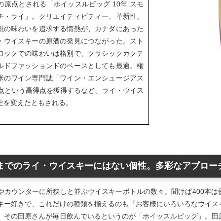
の原点とされる「ホイッスルピッグ 10年 スモ
チ・ライ」。クリエイティビティー、革新性、
想の味わいを追求する情熱が、カナダにあった
・ウイスキーの原酒の発見につながった。スト
ロックでの味わいは格別で、クラシックカクテ
ルドファッションドのベースとしても最適。権
米のワイン専門誌「ワイン・エンシュージアス
6点という高得点を獲得するなど、ライ・ウイス
史を変えたともされる。
までのライ・ウイスキーにはない個性。多彩なアプロー
やカウンターに所狭しと並ぶウイスキーボトルの数々。聞けば400本
キー好きで、これだけの種類を揃えるのも『お客様にいろいろなウイス
。その田原さんが毎日飲んでいるというのが「ホイッスルピッグ」。田