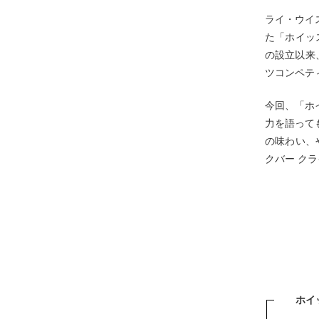
ライ・ウイ
た「ホイッ
の設立以来
ツコンペテ
今回、「ホ
力を語って
の味わい、や
クバー ク
ホイッス