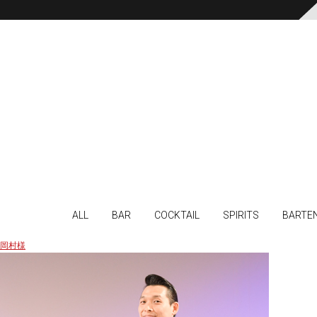
ALL
BAR
COCKTAIL
SPIRITS
BARTE
岡村様