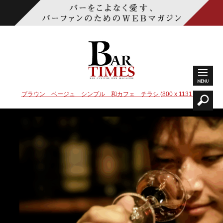
ブラウン ベージュ シンプル 和カフェ チラシ (800 x 1131 px)