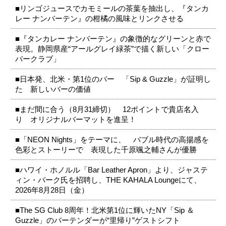
■リンゴジュースでカモミールの茶葉を抽出し、『タンカ
レー ナンバーテン』の柑橘の風味とリンクさせる
■『タンカレー ナンバーテン』の象徴的なグリーンと赤で
表現。静岡県産“アールグレイ緑茶”で描く新しい「クロー
バークラブ」
■日本発、北米・第1位のバー 「Sip & Guzzle」が証明し
た 新しいバーの価値
■まだ間に合う（8月31締切） 12ポイントで貴店名入
り オリジナルバーマットを進呈！
■「NEON Nights」をテーマに、 バブル時代の高揚感を
色彩とストーリーで 表現した千原颯之輔さんが優勝
■ハワイ・ホノルル「Bar Leather Apron」より、ジャステ
ィン・パーク氏を招聘し、THE KAHALA Loungeにて、
2026年8月28日（金）
■The SG Club 8周年！北米第1位に輝いたNY「Sip ＆
Guzzle」のバーテンダーが“里帰り”ゲストシフト