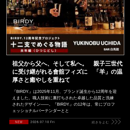
祖父から父へ、そして私へ。 親子三世代
に受け継がれる會舘フィズに 「羊」の温
厚さと癒やしを重ねて
『BIRDY.』は2025年11月、ブランド誕生から12周年を迎
えました。職人技術に裏打ちされた卓越した品質と洗練
されたデザイン――。『BIRDY.』の12年は、常にプロフ
ェッショナルバーテンダーとと
2026.07.10 Fri
NEW
続きをよむ