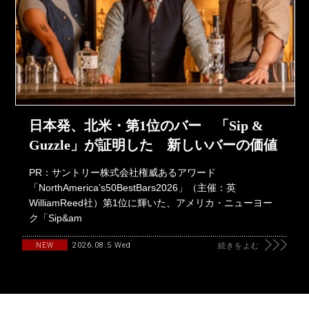
日本発、北米・第1位のバー 「Sip &
Guzzle」が証明した 新しいバーの価値
PR：サントリー株式会社権威あるアワード
「NorthAmerica’s50BestBars2026」（主催：英
WilliamReed社）第1位に輝いた、アメリカ・ニューヨー
ク「Sip&am
2026.08.5 Wed
NEW
続きをよむ