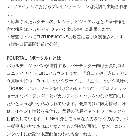
ン･ファイナルにおけるプレゼンテーションは英語で実施されま
す。
・応募されたカクテル名、レシピ、ビジュアルなどの著作権を
含む権利はバカルディ ジャパン株式会社に帰属します。
・審査はすべてFUTURE ICONSの規定に基づき実施されます。
（詳細は応募開始前に公開）
POURTAL（ポータル）とは
バカルディジャパンが運営する、バーテンダー向け会員制コミ
ュニティサイト･LINEアカウントです。「窓口」や「入口」とい
う意味を持つ「Portal」というワードに、「注ぐ」という意味の
「POUR」というワードを掛け合わせたもので、 プロフェッシ
ョナルなバーテンダーとバカルディジャパンをつなぐ窓口にし
たいという思いが込められています。会員向けに限定情報、研
修、イベント情報を発信し、業界の発展とネットワーキングを
目的としています。 LINEを介して簡単な入力を行うのみで、バ
ー従事者の方であればどなたでもご登録が可能。 なお、コンテ
ンツの中には期間限定配信のものも含まれます。