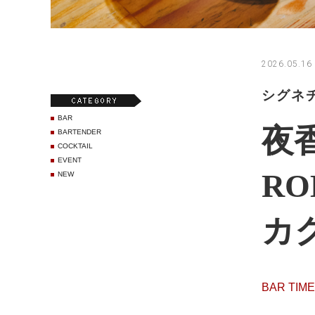
2026.05.16 
シグネ
BAR
夜
BARTENDER
COCKTAIL
EVENT
R
NEW
カ
BAR TIM