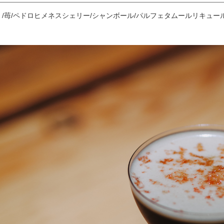
白〉/苺/ペドロヒメネスシェリー/シャンボール/パルフェタムールリキュ