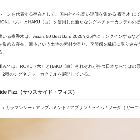
シーンを代表する存在として、国内外から高い評価を集める 夜香木 にて
ROKU〈六〉とHAKU〈白〉を使用した新たなシグネチャーカクテルの
いる夜香木は、Asia’s 50 Best Bars 2025で25位にランクイ
を集める存在。熊本という土地の素材や香り、季節感を繊細に取り込み
る。
組みでは、ROKU〈六〉とHAKU〈白〉それぞれが持つ日本ならではの
た2種のシグネチャーカクテルを展開している。
hside Fizz（サウスサイド・フィズ）
〉 / カラマンシー / アップルミント / アブサン / ライム / ソーダ（ガ