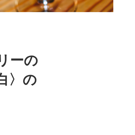
リーの
〈白〉の