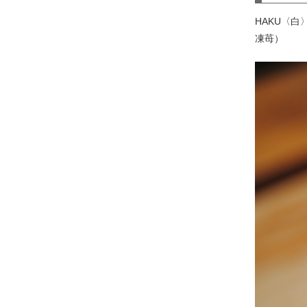
HAKU〈
凍苺）