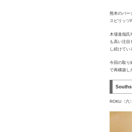
熊本のバー
スピリッツ
木場進哉氏率
も高い注目
し続けてい
今回の取り
で再構築し
Sout
ROKU〈六