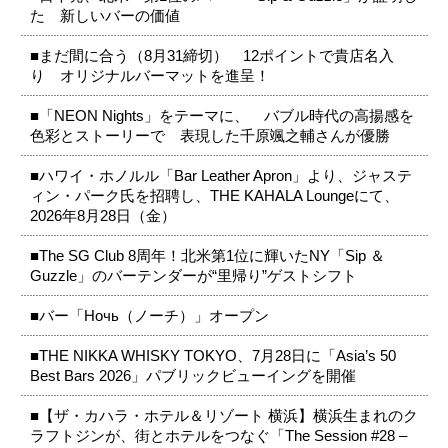
た 新しいバーの価値
■まだ間に合う（8月31締切） 12ポイントで貴店名入
り オリジナルバーマットを進呈！
■「NEON Nights」をテーマに、 バブル時代の高揚感を
色彩とストーリーで 表現した千原颯之輔さんが優勝
■ハワイ・ホノルル「Bar Leather Apron」より、ジャステ
ィン・パーク氏を招聘し、THE KAHALA Loungeにて、
2026年8月28日（金）
■The SG Club 8周年！北米第1位に輝いたNY「Sip ＆
Guzzle」のバーテンダーが“里帰り”ゲストシフト
■バー「Ночь（ノーチ）」オープン
■THE NIKKA WHISKY TOKYO、7月28日に「Asia’s 50
Best Bars 2026」パブリックビューイングを開催
■【ザ・カハラ・ホテル＆リゾート 横浜】横浜生まれのク
ラフトジンが、街とホテルをつなぐ「The Session #28 –