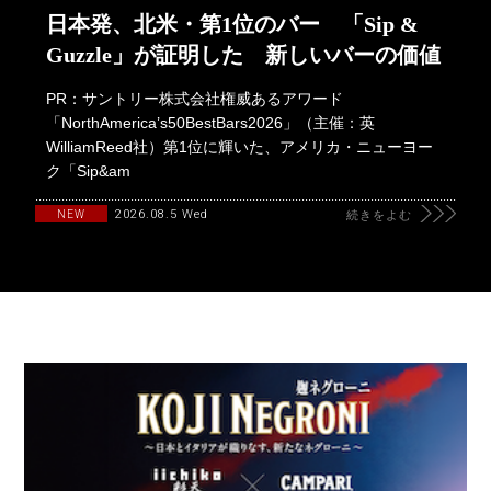
日本発、北米・第1位のバー 「Sip &
Guzzle」が証明した 新しいバーの価値
PR：サントリー株式会社権威あるアワード
「NorthAmerica’s50BestBars2026」（主催：英
WilliamReed社）第1位に輝いた、アメリカ・ニューヨー
ク「Sip&am
2026.08.5 Wed
NEW
続きをよむ