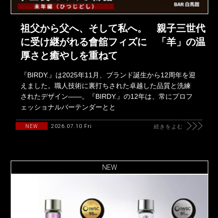
祖父から父へ、そして私へ。 親子三世代
に受け継がれる會舘フィズに 「羊」の温
厚さと癒やしを重ねて
『BIRDY.』は2025年11月、ブランド誕生から12周年を迎
えました。職人技術に裏打ちされた卓越した品質と洗練
されたデザイン――。『BIRDY.』の12年は、常にプロフ
ェッショナルバーテンダーとと
2026.07.10 Fri
NEW
続きをよむ
NEW