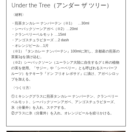
Under the Tree（アンダー ザ ツリー）
〈材料〉
・煎茶タンカレー ナンバーテン（※1） …30ml
・シーバックソーンアガベ（※2）…20ml
・クランベリーベルモット …15ml
・アンゴスチュラビターズ …2 dash
・オレンジピール…1片
（※1）『タンカレー ナンバーテン』100mlに対し、京都産の煎茶の
茶葉1gを漬け込む。
（※2）シーバックソーン（ユーラシア大陸に自生するグミ科の植物
の実を使用。「サジー」や「シーベリー」とも呼ばれるスーパーフ
ルーツ）をテキーラ『ドン フリオ レポサド』に漬け、アガベシロッ
プを加える。
〈つくり方〉
①ミキシンググラスに煎茶タンカレー ナンバーテン、クランベリー
ベルモット、シーバックソーンアガベ、アンゴスチュラビターズ、
氷（分量外）を入れ、ステアする。
②グラスに氷（分量外）を入れ、オレンジピールを絞りかける。