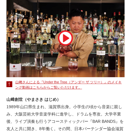
山﨑さんによる『Under the Tree（アンダー ザ ツリー）』のメイキ
ング動画はこちらからご覧いただけます。
山﨑創世（やまさき はじめ）
1989年山口県生まれ、滋賀県出身。小学生の頃から音楽に親し
み、大阪芸術大学音楽学科に進学し、ドラムを専攻。大学卒業
後、ライブ演奏も行うアコースティックバー『BAR BANDS』を
友人と共に開き、8年働く。その間、日本バーテンダー協会滋賀