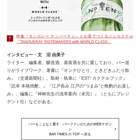
特集『タンカレー ナンバーテン』とお茶でつくるジンカクテル
「TANQUERAY TASTEMAKERS with WORLD CLASS」
インタビュー・文 沼 由美子
ライター、編集者。醸造酒、蒸留酒を共に愛しており、バー巡
りがライフワーク。著書に『オンナひとり、ときどきふたり飲
み』（交通新聞社）。取材・執筆に『EST! カクテルブック』
『読本 本格焼酎。』『江戸呑み 江戸の“つまみ”と晩酌のお楽し
み』、編集に『神林先生の浅草案内（未完）』（ともにプレジ
デント社）などがある。
バーをこよなく愛す、バーファンのためのWEBマガジ
ン
BAR TIMES の TOP へ戻る