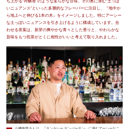
ち上がる“吟醸香”のような柔らかな甘味。その奥に潜む“土っぽ
いニュアンス”といった多層的なフレーバーに注目し、『地中か
ら地上へと伸びる1本の木』をイメージしました。特にアーシー
な土っぽいニュアンスを引き上げるように構成しています。合
わせる茶葉は、新芽の爽やかな青々とした香りと、やわらかな
旨味をもつ煎茶がとくに相性がいいと考えて取り入れました」
山﨑創世さんは、『タンカレー ナンバーテン』に潜むアーシーなニ