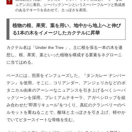
ュアンスに着目。シーバックソーンというスーパーフルーツと熟成感
のあるテキーラを合わせて、土っぽさを表現。
植物の根、果実、葉を用い、地中から地上へと伸び
る1本の木をイメージしたカクテルに昇華
カクテル名は「Under the Tree 」。土に根を張る一本の木を連
想し、根、果実、葉といった植物を構成する要素をネグローニ
に当てはめる。
ベースには、煎茶をインフューズした、『タンカレー ナンバー
テン』を使用。そこに、コリアンダー、アンジェリカなどのボ
タニカル由来のアーシーなニュアンスを引き上げるべくシーバ
ックソーンを採用。プレミアムテキーラ、アガベシロップを組
み合わせた“即席リキュール”をつくり、真紅のクランベリーのベ
ルモットを重ねることで、酸味と土っぽさを引き上げ、軽やか
でいてビタースイートな骨格を生む。