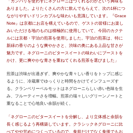
「カンパリを使わずにネグローニはつくれるのかという興味も
ありました。よりたくさんの方に飲んでもらえて、次の1杯につ
ながりやすいドリンカブルな味わいも意識しています。『Grace
Note』は京都にお店を構えているので、ゲストの皆様にお楽し
みいただける地のものは積極的に使用していて、今回のカクテ
ルには京都・宇治の煎茶を使用しました。宇治の煎茶は、特に
新緑の香りのような爽やかさと、渋味の奥にある上品な甘さが
魅力です。ネグローニのビタースイートの味わいにブーストを
かけ、更に爽やかな青さを重ねてくれる煎茶を選びました」
煎茶は渋味が出過ぎず、爽やかな青々しい香りをトップに感じ
るように、冷蔵庫でゆっくりと時間をかけてインフューズす
る。クランベリーベルモットはネグローニらしい赤い色味を生
み、フルーティーさを増幅。煎茶の瑞々しいグリーンノートと
重なることで心地良い余韻が続く。
「ネグローニのビタースイートを分解し、より立体感と余韻を
長く感じるよう再構築しています。クラシックネグローニに比
べてやや甘めにつくっているので、食前だけでなく食後でもお