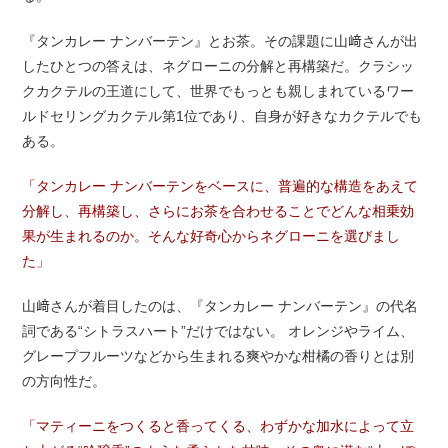
『タンカレー ナンバーテン』とお茶。その課題に山﨑さんが出
したひとつの答えは、ネグローニの分解と再構築だ。クラシッ
クカクテルの王道にして、世界でもっとも親しまれているワー
ルドセリングカクテル第1位であり、自身が好きなカクテルでも
ある。
「タンカレー ナンバーテンをベースに、普遍的な構造をあえて
分解し、再構築し、さらにお茶を合わせることでどんな相乗効
果が生まれるのか。そんな好奇心からネグローニを選びまし
た」
山﨑さんが着目したのは、『タンカレー ナンバーテン』の代名
詞である“シトラスハート”だけではない。 オレンジやライム、
グレープフルーツなどから生まれる爽やかな柑橘の香りとは別
の方向性だ。
「マティーニをつくると香ってくる、わずかな加水によって立