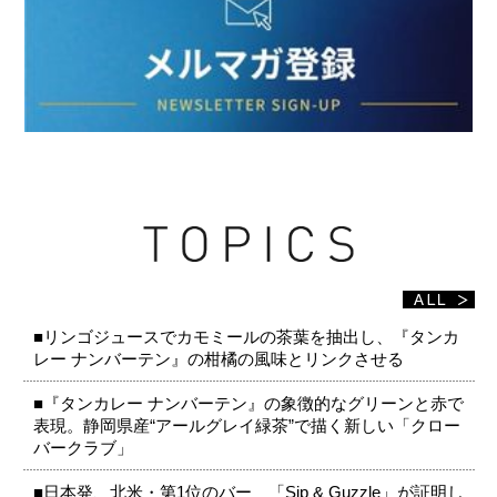
■リンゴジュースでカモミールの茶葉を抽出し、『タンカ
レー ナンバーテン』の柑橘の風味とリンクさせる
■『タンカレー ナンバーテン』の象徴的なグリーンと赤で
表現。静岡県産“アールグレイ緑茶”で描く新しい「クロー
バークラブ」
■日本発、北米・第1位のバー 「Sip & Guzzle」が証明し