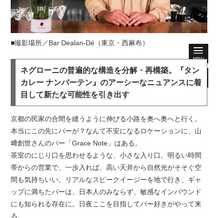
■撮影場所／Bar Dealan-Dé（東京・西麻布）
ネグローニの普遍的な構造を分解・再構築。『タン
カレー ナンバーテン』のアーシーなニュアンスに着
目して新たな可能性を引き出す
京都の民家の合間を縫うように伸びる小路を奥へ奥へと行く。
本当にこの先にバーが？なんて不安になるロケーションに、山
﨑創世さんのバー「Grace Note」はある。
茶室のにじり口を思わせるような、小さな入り口。明るい時間
帯からの営業で、一歩入れば、高い天井から自然光がそそぐ空
間も気持ちいい。リアルなスピークイージーを地で行き、ギャ
ップに満ちたバーは、日本人のみならず、敏感なインバウンド
にも知られる存在に。日夜ここを目指してバー好きがやって来
る。