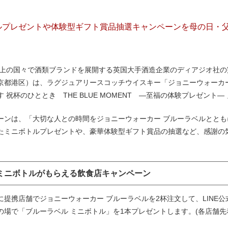
ルプレゼントや体験型ギフト賞品抽選キャンペーンを母の日・
0 以上の国々で酒類ブランドを展開する英国大手酒造企業のディアジオ社
京都港区）は、ラグジュアリースコッチウイスキー「ジョニーウォーカ
 祝杯のひととき THE BLUE MOMENT ―至福の体験プレゼント― 
ーンは、「大切な人との時間をジョニーウォーカー ブルーラベルとと
たミニボトルプレゼントや、豪華体験型ギフト賞品の抽選など、感謝の
ミニボトルがもらえる飲食店キャンペーン
に提携店舗でジョニーウォーカー ブルーラベルを2杯注文して、LINE
の場で「ブルーラベル ミニボトル」を1本プレゼントします。(各店舗先