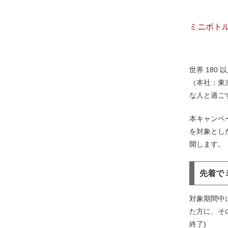
ミニボト
世界 18
（本社：東
な人と過ごす
本キャンペ
を対象とし
開します。
先着で
対象期間中
た方に、そ
終了)