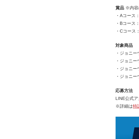
賞品
※内容
・Aコース：
・Bコース：
・Cコース
対象商品
・ジョニー
・ジョニーウ
・ジョニー
・ジョニーウ
応募方法
LINE公
※詳細は
特