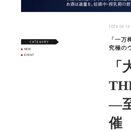
2026.04.16
「一万
究極の
NEW
EVENT
「
TH
―
催