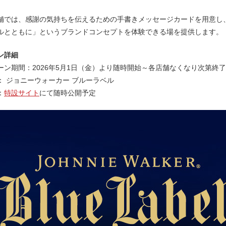
舗では、感謝の気持ちを伝えるための手書きメッセージカードを用意し
ルとともに」というブランドコンセプトを体験できる場を提供します。
ン詳細
ーン期間：2026年5月1日（金）より随時開始～各店舗なくなり次第終了​
： ジョニーウォーカー ブルーラベル
：
特設サイト
にて随時公開予定