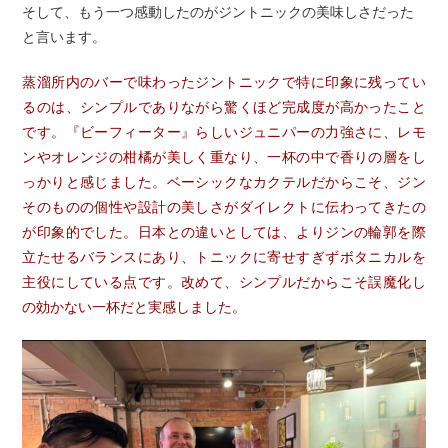
そして、もう一つ感動したのがジントニックの美味しさだった
と言います。
蒸溜所内のバーで味わったジントニックで特に印象に残ってい
るのは、シンプルでありながら驚くほど完成度が高かったこと
です。『ビーフィーター』らしいジュニパーの力強さに、レモ
ンやオレンジの柑橘が美しく重なり、一杯の中で香りの層をし
っかりと感じました。ベーシックなカクテルだからこそ、ジン
そのものの個性や設計の美しさがダイレクトに伝わってきたの
が印象的でした。日本との違いとしては、よりジンの輪郭を際
立たせるバランスにあり、トニックに寄せすぎずボタニカルを
主役にしている点です。改めて、シンプルだからこそ誤魔化し
の効かない一杯だと実感しました。