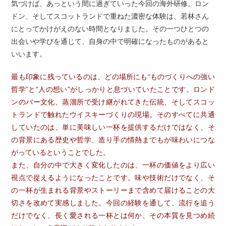
気づけば、あっという間に過ぎていった今回の海外研修。ロン
ドン、そしてスコットランドで重ねた濃密な体験は、若林さん
にとってかけがえのない時間となりました。その一つひとつの
出会いや学びを通じて、自身の中で明確になったものがあると
いいます。
最も印象に残っているのは、どの場所にも“ものづくりへの強い
哲学”と“人の想い”がしっかりと息づいていたことです。ロンド
ンのバー文化、蒸溜所で受け継がれてきた伝統、そしてスコッ
トランドで触れたウイスキーづくりの現場。そのすべてに共通
していたのは、単に美味しい一杯を提供するだけではなく、そ
の背景にある歴史や哲学、造り手の情熱までもが味わいにつな
がっているということでした。
また、自分の中で大きく変化したのは、一杯の価値をより広い
視点で捉えるようになったことです。味や技術だけでなく、そ
の一杯が生まれる背景やストーリーまで含めて届けることの大
切さを改めて実感しました。今回の経験を通して、流行を追う
だけでなく、長く愛される一杯とは何か、その本質を見つめ続