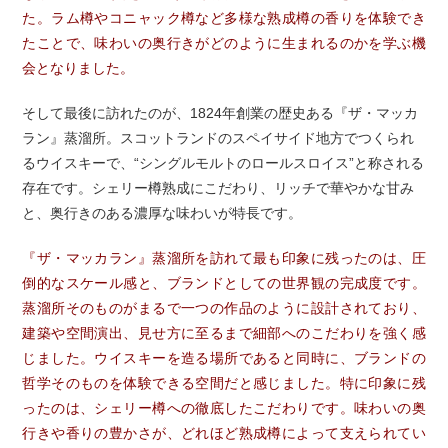
た。ラム樽やコニャック樽など多様な熟成樽の香りを体験でき
たことで、味わいの奥行きがどのように生まれるのかを学ぶ機
会となりました。
そして最後に訪れたのが、1824年創業の歴史ある『ザ・マッカ
ラン』蒸溜所。スコットランドのスペイサイド地方でつくられ
るウイスキーで、“シングルモルトのロールスロイス”と称される
存在です。シェリー樽熟成にこだわり、リッチで華やかな甘み
と、奥行きのある濃厚な味わいが特長です。
『ザ・マッカラン』蒸溜所を訪れて最も印象に残ったのは、圧
倒的なスケール感と、ブランドとしての世界観の完成度です。
蒸溜所そのものがまるで一つの作品のように設計されており、
建築や空間演出、見せ方に至るまで細部へのこだわりを強く感
じました。ウイスキーを造る場所であると同時に、ブランドの
哲学そのものを体験できる空間だと感じました。特に印象に残
ったのは、シェリー樽への徹底したこだわりです。味わいの奥
行きや香りの豊かさが、どれほど熟成樽によって支えられてい