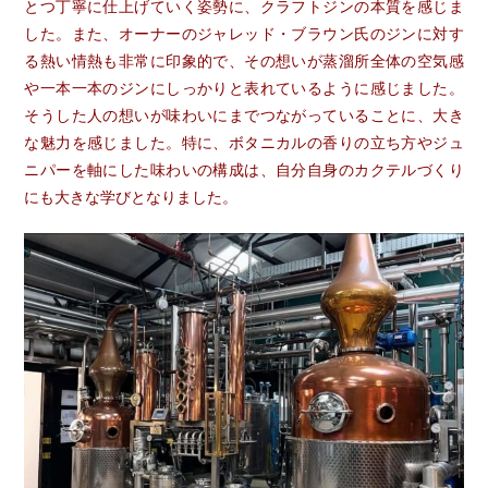
とつ丁寧に仕上げていく姿勢に、クラフトジンの本質を感じま
した。また、オーナーのジャレッド・ブラウン氏のジンに対す
る熱い情熱も非常に印象的で、その想いが蒸溜所全体の空気感
や一本一本のジンにしっかりと表れているように感じました。
そうした人の想いが味わいにまでつながっていることに、大き
な魅力を感じました。特に、ボタニカルの香りの立ち方やジュ
ニパーを軸にした味わいの構成は、自分自身のカクテルづくり
にも大きな学びとなりました。