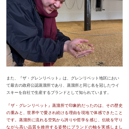
また、『ザ・グレンリベット』は、グレンリベット地区におい
て最古の政府公認蒸溜所であり、蒸溜所と同じ名を冠したウイ
スキーを自社で生産するブランドとして知られています。
『ザ・グレンリベット』蒸溜所で印象的だったのは、その歴史
の重みと、世界中で愛され続ける理由を現地で体感できたこと
です。蒸溜所に流れる空気から誇りや哲学を感じ、伝統を守り
ながら高い品質を維持する姿勢にブランドの軸を実感しまし