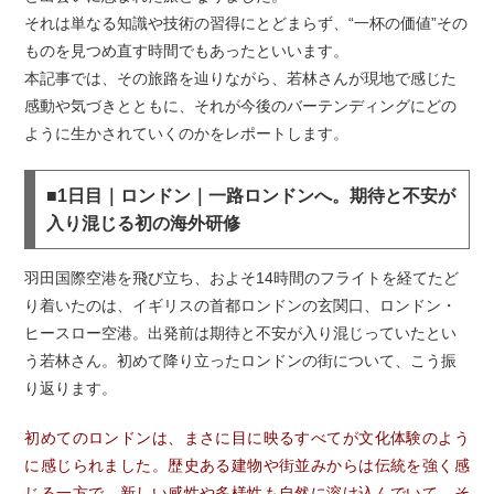
それは単なる知識や技術の習得にとどまらず、“一杯の価値”その
ものを見つめ直す時間でもあったといいます。
本記事では、その旅路を辿りながら、若林さんが現地で感じた
感動や気づきとともに、それが今後のバーテンディングにどの
ように生かされていくのかをレポートします。
■1日目｜ロンドン｜一路ロンドンへ。期待と不安が
入り混じる初の海外研修
羽田国際空港を飛び立ち、およそ14時間のフライトを経てたど
り着いたのは、イギリスの首都ロンドンの玄関口、ロンドン・
ヒースロー空港。出発前は期待と不安が入り混じっていたとい
う若林さん。初めて降り立ったロンドンの街について、こう振
り返ります。
初めてのロンドンは、まさに目に映るすべてが文化体験のよう
に感じられました。歴史ある建物や街並みからは伝統を強く感
じる一方で、新しい感性や多様性も自然に溶け込んでいて、そ