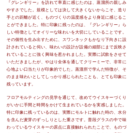
『グレンギリー』を訪れて率直に感じたのは、蒸溜所の親しみ
やすさでした。規模としては決して大きくないからこそ、造り
手との距離が近く、ものづくりの温度感をより身近に感じるこ
とができました。特に印象に残ったのは、『グレンギリー』ら
しい特徴としてオイリーな味わいを大切にしていることです。
その個性を生み出すために、スワンネックもかなり下向きに設
計されていると伺い、味わいの設計が設備の細部にまで反映さ
れていることに強く興味を惹かれました。実際に試飲をさせて
いただきましたが、やはり全体を通してクリーミーで、非常に
心地よい口当たりが印象的でした。蒸溜所で学んだ特徴が、そ
のまま味わいとしてしっかり感じられたことも、とても印象に
残っています。
フロアモルティングの見学を通じて、改めてウイスキーづくり
がいかに手間と時間をかけて生まれているかを実感しました。
特に印象に残っているのは、実際にモルトに触れた時の、水分
を含んだ麦芽のずっしりとした重さです。普段グラスの中で味
わっているウイスキーの原点に直接触れられたことで、ものづ