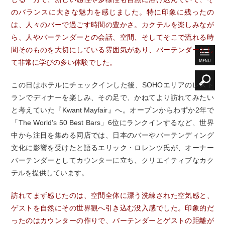
のバランスに大きな魅力を感じました。特に印象に残ったの
は、人々のバーで過ごす時間の豊かさ。カクテルを楽しみなが
ら、人やバーテンダーとの会話、空間、そしてそこで流れる時
間そのものを大切にしている雰囲気があり、バーテンダーとし
て非常に学びの多い体験でした。
この日はホテルにチェックインした後、SOHOエリアのレスト
ランでディナーを楽しみ、その足で、かねてより訪れてみたい
と考えていた『Kwant Mayfair』へ。オープンからわずか2年で
「The World’s 50 Best Bars」6位にランクインするなど、世界
中から注目を集める同店では、日本のバーやバーテンディング
文化に影響を受けたと語るエリック・ロレンツ氏が、オーナー
バーテンダーとしてカウンターに立ち、クリエイティブなカク
テルを提供しています。
訪れてまず感じたのは、空間全体に漂う洗練された空気感と、
ゲストを自然にその世界観へ引き込む没入感でした。印象的だ
ったのはカウンターの作りで、バーテンダーとゲストの距離が