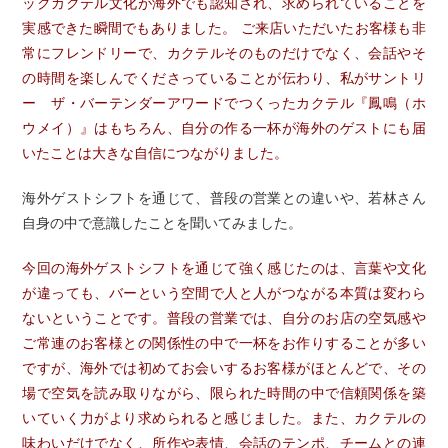
ックカクテル文化が海外でも認知され、求められていることを
実感できた瞬間でもありました。 ご来店いただいたお客様も非
常にフレンドリーで、カクテルそのものだけでなく、会話やそ
の時間を楽しんでくださっていることが伝わり、私がサントリ
ー ザ・バーテンダーアワードでつくったカクテル『鳳鳴（ホ
ウメイ）』はもちろん、自分の作る一杯が海外のゲストにも届
いたことは大きな自信につながりました。
海外ゲストシフトを通じて、普段の営業との違いや、若林さん
自身の中で意識したことを聞いてみました。
今回の海外ゲストシフトを通じて強く感じたのは、言葉や文化
が違っても、バーという空間で人と人がつながる本質は変わら
ないということです。普段の営業では、自分のお店の空気感や
ご常連のお客様との関係性の中で一杯をお作りすることが多い
ですが、海外では初めてお会いするお客様がほとんどで、その
場で空気を読み取りながら、限られた時間の中で信頼関係を築
いていく力がより求められると感じました。また、カクテルの
味わいだけでなく、所作や表情、会話のテンポ、チームとの連