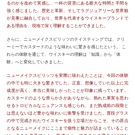
るのかを改めて実感し、一杯の背景にある膨大な時間と手間を
強く感じました。歴史と革新、そしてラグジュアリーな世界観
が見事に融合しており、世界を代表するウイスキーブランドで
ある理由を、現地で深く理解することができました。
さらに、ニューメイクスピリッツのテイスティングでは、クリ
ーミーでカスタードのような味わいに驚きを感じたという。 こ
れらの体験を通じて、ウイスキーの理解は「知識」から「体
験」へと変化していきました。
ニューメイクスピリッツを実際に味わえたことは、今回の体験
の中でも特に大きな驚きでした。正直、想像していた以上に完
成度が高く、本当に美味しかったことが印象に残っています。
カスタードのような滑らかさがありながら、熟れた果実を思わ
せるトロピカルなニュアンスも感じられ、まだ熟成前の段階と
は思えないほど豊かな味わいに衝撃を受けました。普段グラス
の中で完成されたウイスキーを扱う立場だからこそ、その原点
となるニューメイクにここまで個性と魅力が詰まっていること