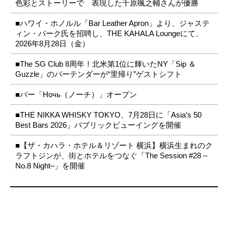
色彩とストーリーで 表現した千原颯之輔さんが優勝
■ハワイ・ホノルル「Bar Leather Apron」より、ジャステ
ィン・パーク氏を招聘し、THE KAHALA Loungeにて、
2026年8月28日（金）
■The SG Club 8周年！北米第1位に輝いたNY「Sip ＆
Guzzle」のバーテンダーが“里帰り”ゲストシフト
■バー「Ночь（ノーチ）」オープン
■THE NIKKA WHISKY TOKYO、7月28日に「Asia’s 50
Best Bars 2026」パブリックビューイングを開催
■【ザ・カハラ・ホテル＆リゾート 横浜】横浜生まれのク
ラフトジンが、街とホテルをつなぐ「The Session #28 –
No.8 Night–」を開催