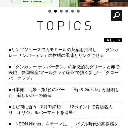
■リンゴジュースでカモミールの茶葉を抽出し、『タンカ
レー ナンバーテン』の柑橘の風味とリンクさせる
■『タンカレー ナンバーテン』の象徴的なグリーンと赤で
表現。静岡県産“アールグレイ緑茶”で描く新しい「クロー
バークラブ」
■日本発、北米・第1位のバー 「Sip & Guzzle」が証明し
た 新しいバーの価値
■まだ間に合う（8月31締切） 12ポイントで貴店名入
り オリジナルバーマットを進呈！
■「NEON Nights」をテーマに、 バブル時代の高揚感を